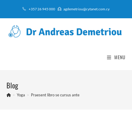
Skip
+357 26 945 000
agdemetriou@cytanet.com.cy
to
content
MENU
Blog
>
Yoga
>
Praesent libro se cursus ante