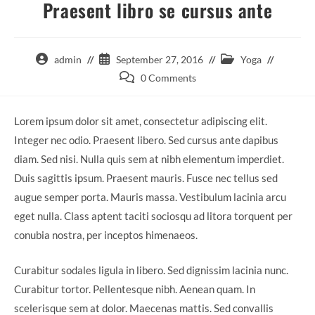
Praesent libro se cursus ante
Post
Post
Post
admin
September 27, 2016
Yoga
author:
published:
category:
Post
0 Comments
comments:
Lorem ipsum dolor sit amet, consectetur adipiscing elit.
Integer nec odio. Praesent libero. Sed cursus ante dapibus
diam. Sed nisi. Nulla quis sem at nibh elementum imperdiet.
Duis sagittis ipsum. Praesent mauris. Fusce nec tellus sed
augue semper porta. Mauris massa. Vestibulum lacinia arcu
eget nulla. Class aptent taciti sociosqu ad litora torquent per
conubia nostra, per inceptos himenaeos.
Curabitur sodales ligula in libero. Sed dignissim lacinia nunc.
Curabitur tortor. Pellentesque nibh. Aenean quam. In
scelerisque sem at dolor. Maecenas mattis. Sed convallis